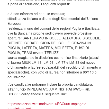
a pena di esclusione, i seguenti requisiti:
età non inferiore ad anni 18 compiuti;
cittadinanza italiana o di uno degli Stati membri dell'Unione
Europea
residenza in uno dei comuni delle regioni Puglia e Basilicata
ove la Banca ha proprie sedi ovvero prevede prossime
aperture: SANTERAMO IN COLLE, ALTAMURA, BISCEGLIE,
BITONTO, CORATO, GIOIA DEL COLLE, GRAVINA IN
PUGLIA, LATERZA, MATERA, MOLFETTA, RUVO DI
PUGLIA, TRANI ovvero TERLIZZI.
laurea magistrale in discipline economico-finanziarie (classi
di laurea MIUR LM-16, LM-56, LM-77 e LM-83 del nuovo
ordinamento o lauree equiparabili del vecchio ordinamento o
specialistiche), con voto di laurea non inferiore a 90/110 o
equivalente.
I/Le candidati/e potranno inviare la propria candidatura,
all'annuncio IMPIEGATA/O AMMINISTRATIVA/O - Rif.
BCC005 collegandosi al seguente link:
https://selezioni.wintimelavoro.it/BCC005-impiegato-
amministrativo/