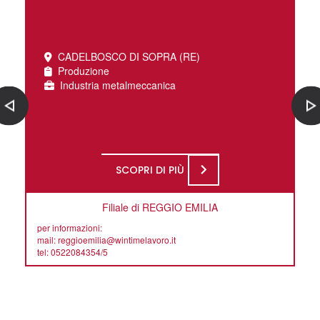
CADELBOSCO DI SOPRA (RE)
Produzione
Industria metalmeccanica
SCOPRI DI PIÙ
Filiale di REGGIO EMILIA
per informazioni:
mail: reggioemilia@wintimelavoro.it
tel: 0522084354/5