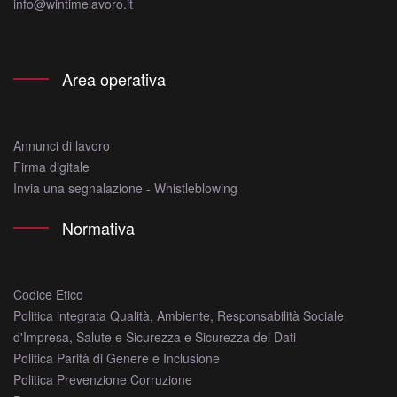
info@wintimelavoro.it
Area operativa
Annunci di lavoro
Firma digitale
Invia una segnalazione - Whistleblowing
Normativa
Codice Etico
Politica integrata Qualità, Ambiente, Responsabilità Sociale
Rispettiamo la tua privacy
d'Impresa, Salute e Sicurezza e Sicurezza dei Dati
Noi e terze parti selezionate utilizziamo
Politica Parità di Genere e Inclusione
cookie o tecnologie simili solo per finalità
Politica Prevenzione Corruzione
tecniche, come specificato nell'informativa