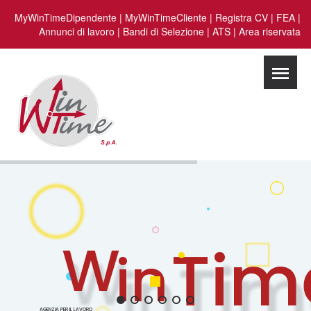
MyWinTimeDipendente
|
MyWinTimeCliente
|
Registra CV
|
FEA
|
Annunci di lavoro
|
Bandi di Selezione
|
ATS
|
Area riservata
W
Tim
in
AGENZIA PER IL LAVORO