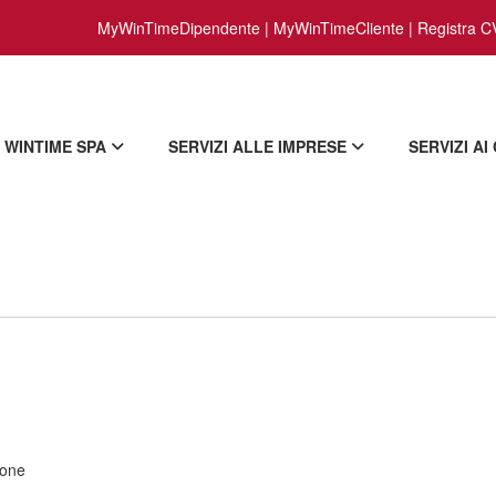
MyWinTimeDipendente
|
MyWinTimeCliente
|
Registra C
WINTIME SPA
SERVIZI ALLE IMPRESE
SERVIZI AI
ione